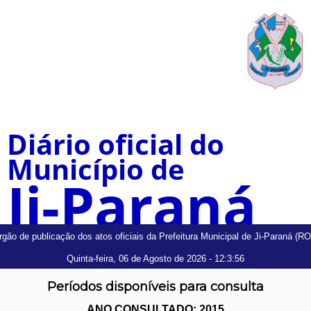
Diário oficial do
Município de
Ji-Paraná
rgão de publicação dos atos oficiais da Prefeitura Municipal de Ji-Paraná (RO)
Quinta-feira, 06 de Agosto de 2026
- 12:3:56
Períodos disponíveis para consulta
ANO CONSULTADO: 2015