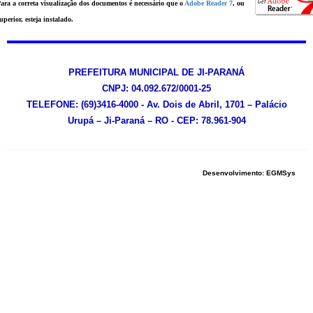
ara a correta visualização dos documentos é necessário que o
Adobe Reader 7
, ou
uperior, esteja instalado.
PREFEITURA MUNICIPAL DE JI-PARANÁ
CNPJ: 04.092.672/0001-25
TELEFONE: (69)3416-4000 - Av. Dois de Abril, 1701 – Palácio
Urupá – Ji-Paraná – RO - CEP: 78.961-904
Desenvolvimento: EGMSys
Gestor de conteúdo